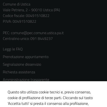
Comune di Ustica
Viale Petriera, 2 - 90010 Ustica (PA)
Codice fiscale: 00491510822
P.IVA: 00491510822
PEC:
comune@pec.comune.ustica.pa.it
Centralino unico: 091 8449237
Leggi le FAQ
Prenotazione appuntamento
Segnalazione disservizio
Richiesta assistenza
Amministrazione trasparente
Informativa privacy
Tecnici
Questo sito utilizza cookie tecnici e, previo consenso,
Cookie Policy
Questi cookie
cookie di profilazione di terze parti. Cliccando sul tasto
sono necessari
Note legali
'Accetta tutti' si presta il consenso alla profilazione,
per il