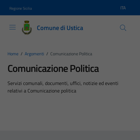
Vai ai contenuti
Vai al footer
ITA
Regione Sicilia
Lingua atti
Comune di Ustica
Home
/
Argomenti
/
Comunicazione Politica
Comunicazione Politica
Dettagli dell'argomento
Servizi comunali, documenti, uffici, notizie ed eventi
relativi a Comunicazione politica