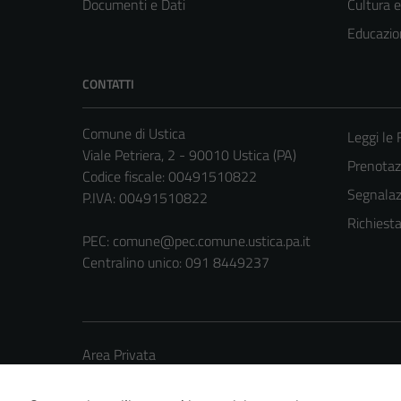
Documenti e Dati
Cultura 
Educazio
CONTATTI
Comune di Ustica
Leggi le
Viale Petriera, 2 - 90010 Ustica (PA)
Prenota
Codice fiscale: 00491510822
Segnalazi
P.IVA: 00491510822
Richiest
PEC:
comune@pec.comune.ustica.pa.it
Centralino unico: 091 8449237
Area Privata