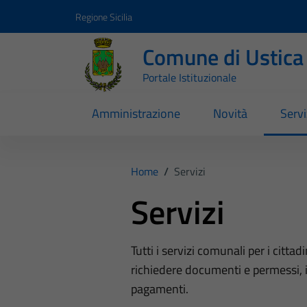
Vai ai contenuti
Vai al footer
Regione Sicilia
Comune di Ustica
Portale Istituzionale
Amministrazione
Novità
Servi
Home
/
Servizi
Servizi
Tutti i servizi comunali per i cittadi
richiedere documenti e permessi, i
pagamenti.