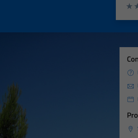
Valut
Va
Con
Pro