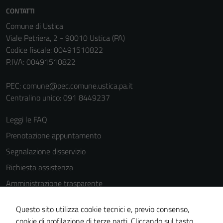
CONTATTI
Comune di Ustica
Viale Petriera, 2 - 90010 Ustica (PA)
Codice fiscale: 00491510822
P.IVA: 00491510822
PEC:
comune@pec.comune.ustica.pa.it
Centralino unico: 091 8449237
Leggi le FAQ
Prenotazione appuntamento
Segnalazione disservizio
Richiesta assistenza
Amministrazione trasparente
Tecnici
Informativa privacy
Questi cookie
Questo sito utilizza cookie tecnici e, previo consenso,
Cookie Policy
sono necessari
cookie di profilazione di terze parti. Cliccando sul tasto