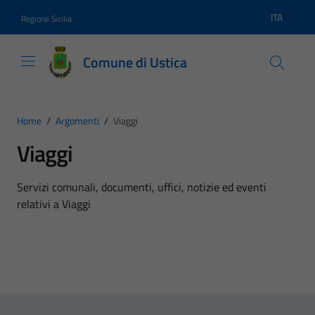
Vai ai contenuti
Vai al footer
ITA
Regione Sicilia
Lingua atti
Comune di Ustica
Home
/
Argomenti
/
Viaggi
Viaggi
Dettagli dell'argomento
Servizi comunali, documenti, uffici, notizie ed eventi
relativi a Viaggi