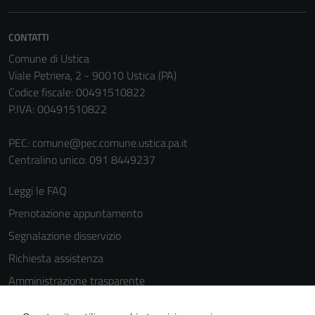
CONTATTI
Comune di Ustica
Viale Petriera, 2 - 90010 Ustica (PA)
Codice fiscale: 00491510822
P.IVA: 00491510822
PEC:
comune@pec.comune.ustica.pa.it
Centralino unico: 091 8449237
Leggi le FAQ
Prenotazione appuntamento
Segnalazione disservizio
Richiesta assistenza
Amministrazione trasparente
Tecnici
Informativa privacy
Questi cookie