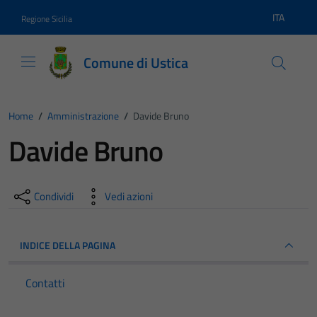
Vai ai contenuti
Vai al footer
ITA
Regione Sicilia
Lingua atti
Comune di Ustica
Home
/
Amministrazione
/
Davide Bruno
Davide Bruno
Condividi
Vedi azioni
INDICE DELLA PAGINA
Contatti