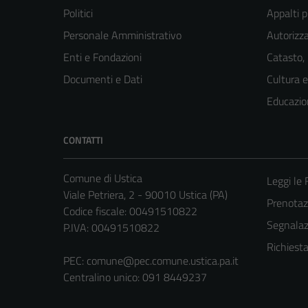
Politici
Appalti p
Personale Amministrativo
Autorizza
Enti e Fondazioni
Catasto,
Documenti e Dati
Cultura 
Educazio
CONTATTI
Comune di Ustica
Leggi le
Viale Petriera, 2 - 90010 Ustica (PA)
Prenota
Codice fiscale: 00491510822
Segnalazi
P.IVA: 00491510822
Richiest
PEC:
comune@pec.comune.ustica.pa.it
Centralino unico: 091 8449237