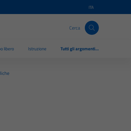
ITA
Lingua attiva:
Cerca
o libero
Istruzione
Tutti gli argomenti...
liche