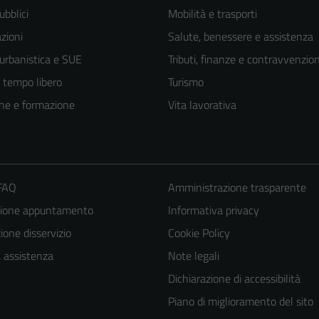
ubblici
Mobilità e trasporti
zioni
Salute, benessere e assistenza
 urbanistica e SUE
Tributi, finanze e contravvenzion
e tempo libero
Turismo
ne e formazione
Vita lavorativa
 FAQ
Amministrazione trasparente
Tecnici
zione appuntamento
Informativa privacy
Questi cookie
one disservizio
Cookie Policy
sono necessari
a assistenza
Note legali
per il
funzionamento
Dichiarazione di accessibilità
del sito e non
Piano di miglioramento del sito
possono