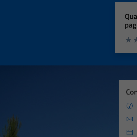
Qua
pag
Valut
Va
Con