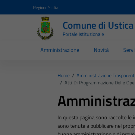
Vai ai contenuti
Vai al footer
Regione Sicilia
Comune di Ustica
Portale Istituzionale
Amministrazione
Novità
Servi
Home
/
Amministrazione Trasparent
/
Atti Di Programmazione Delle Ope
Amministraz
In questa pagina sono raccolte le
sono tenute a pubblicare nel propri
buona amministrazione e di preve