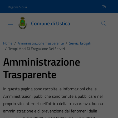
Vai ai contenuti
Vai al footer
ITA
Regione Sicilia
Lingua atti
Comune di Ustica
Home
/
Amministrazione Trasparente
/
Servizi Erogati
/
Tempi Medi Di Erogazione Dei Servizi
Amministrazione
Trasparente
In questa pagina sono raccolte le informazioni che le
Amministrazioni pubbliche sono tenute a pubblicare nel
proprio sito internet nell’ottica della trasparenza, buona
amministrazione e di prevenzione dei fenomeni della