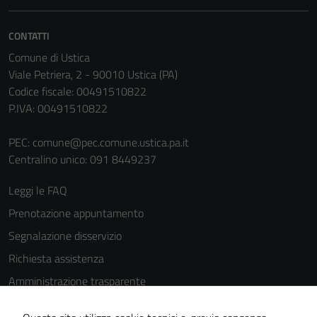
personali.
CONTATTI
Comune di Ustica
Viale Petriera, 2 - 90010 Ustica (PA)
Codice fiscale: 00491510822
P.IVA: 00491510822
PEC:
comune@pec.comune.ustica.pa.it
Centralino unico: 091 8449237
Leggi le FAQ
Prenotazione appuntamento
Segnalazione disservizio
Richiesta assistenza
Amministrazione trasparente
Informativa privacy