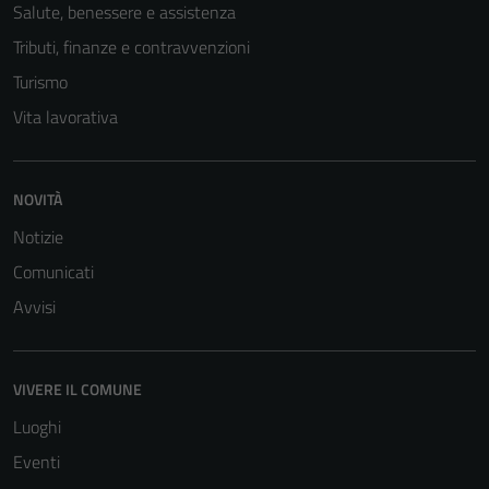
Salute, benessere e assistenza
Tributi, finanze e contravvenzioni
Turismo
Vita lavorativa
Tecnici
NOVITÀ
Questi cookie
Notizie
sono necessari
Comunicati
per il
funzionamento
Avvisi
del sito e non
possono
essere
VIVERE IL COMUNE
disabilitati.
Luoghi
Questi cookie
non raccolgono
Eventi
informazioni