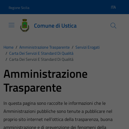
Vai ai contenuti
Vai al footer
ITA
Regione Sicilia
Lingua atti
Comune di Ustica
Home
/
Amministrazione Trasparente
/
Servizi Erogati
/
Carta Dei Servizi E Standard Di Qualità
/
Carta Dei Servizi E Standard Di Qualità
Amministrazione
Trasparente
In questa pagina sono raccolte le informazioni che le
Amministrazioni pubbliche sono tenute a pubblicare nel
proprio sito internet nell’ottica della trasparenza, buona
amministrazione e di prevenzione dei fenomeni della