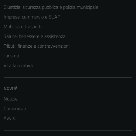
Giustizia, sicurezza pubblica e polizia municipale
Imprese, commercio e SUAP
Mobilità e trasporti
Salute, benessere e assistenza
Tributi, finanze e contravvenzioni
Turismo
Vita lavorativa
Tecnici
Questi cookie
sono necessari
NOVITÀ
per il
Notizie
funzionamento
del sito e non
Comunicati
possono
Avvisi
essere
disabilitati.