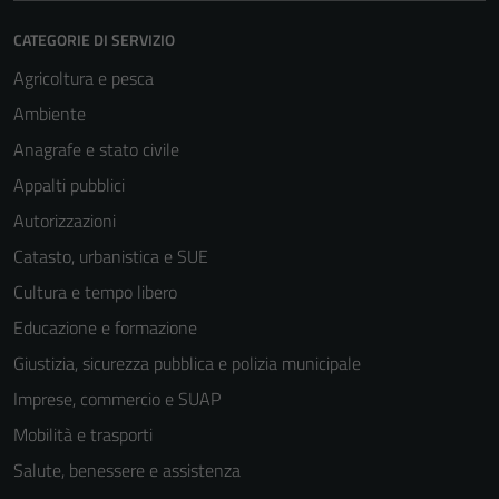
CATEGORIE DI SERVIZIO
Agricoltura e pesca
Ambiente
Anagrafe e stato civile
Tecnici
Appalti pubblici
Questi cookie
Autorizzazioni
sono necessari
Catasto, urbanistica e SUE
per il
funzionamento
Cultura e tempo libero
del sito e non
Educazione e formazione
possono
Giustizia, sicurezza pubblica e polizia municipale
essere
disabilitati.
Imprese, commercio e SUAP
Questi cookie
Mobilità e trasporti
non raccolgono
Salute, benessere e assistenza
informazioni