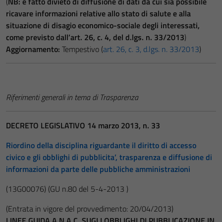
(
NB: è fatto divieto di diffusione di dati da cui sia possibile
ricavare informazioni relative allo stato di salute e alla
situazione di disagio economico-sociale degli interessati,
come previsto dall’art. 26, c. 4, del d.lgs. n. 33/2013
)
Aggiornamento:
Tempestivo (
art. 26, c. 3, d.lgs. n. 33/2013
)
Riferimenti generali in tema di Trasparenza
DECRETO LEGISLATIVO 14 marzo 2013, n. 33
Riordino della disciplina riguardante il diritto di accesso
civico e gli obblighi di pubblicita’, trasparenza e diffusione di
informazioni da parte delle pubbliche amministrazioni
(13G00076)
(GU n.80 del 5-4-2013 )
(Entrata in vigore del provvedimento: 20/04/2013)
LINEE GUIDA A.N.A.C. SUGLI OBBLIGHI DI PUBBLICAZIONE IN