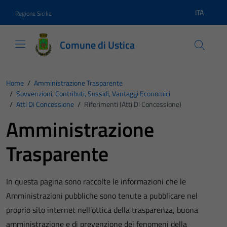
Vai ai contenuti
Vai al footer
ITA
Regione Sicilia
Lingua atti
Comune di Ustica
Home
/
Amministrazione Trasparente
/
Sovvenzioni, Contributi, Sussidi, Vantaggi Economici
/
Atti Di Concessione
/
Riferimenti (Atti Di Concessione)
Amministrazione
Trasparente
In questa pagina sono raccolte le informazioni che le
Amministrazioni pubbliche sono tenute a pubblicare nel
proprio sito internet nell’ottica della trasparenza, buona
amministrazione e di prevenzione dei fenomeni della