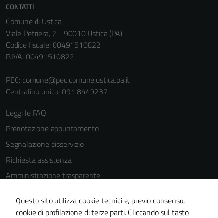
CONTATTI
Comune di Ustica
Viale Petriera, 2 - 90010 Ustica (PA)
Codice fiscale: 00491510822
P.IVA: 00491510822
PEC:
comune@pec.comune.ustica.pa.it
Centralino unico: 091 8449237
Leggi le FAQ
Prenotazione appuntamento
Segnalazione disservizio
Richiesta assistenza
Amministrazione trasparente
Informativa privacy
Questo sito utilizza cookie tecnici e, previo consenso,
Cookie Policy
cookie di profilazione di terze parti. Cliccando sul tasto