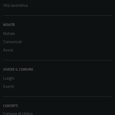
funzionamento
Vita lavorativa
del sito e non
possono
essere
NOVITÀ
disabilitati.
Notizie
Questi cookie
non raccolgono
Comunicati
informazioni
Avvisi
personali.
VIVERE IL COMUNE
Luoghi
Eventi
CONTATTI
Comune di Ustica