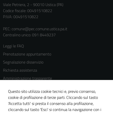
Viale Petriera, 2 - 90010 Ustica (PA)
Codice fiscale: 00491510822
P.IVA: 00491510822
PEC:
comune@pec.comune.ustica.pa.it
Centralino unico: 091 8449237
Leggi le FAQ
Prenotazione appuntamento
Segnalazione disservizio
Richiesta assistenza
Amministrazione trasparente
Informativa privacy
Questo sito utilizza cookie tecnici e, previo consenso,
Cookie Policy
cookie di profilazione di terze parti. Cliccando sul tasto
Note legali
'Accetta tutti' si presta il consenso alla profilazione,
cliccando sul tasto 'Esci' si continua la navigazione con i
Dichiarazione di accessibilità