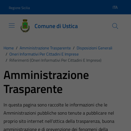
Vai ai contenuti
Vai al footer
ITA
Regione Sicilia
Lingua atti
Comune di Ustica
Home
/
Amministrazione Trasparente
/
Disposizioni Generali
/
Oneri Informativi Per Cittadini E Imprese
/
Riferimenti (Oneri Informativi Per Cittadini E Imprese)
Amministrazione
Trasparente
In questa pagina sono raccolte le informazioni che le
Amministrazioni pubbliche sono tenute a pubblicare nel
proprio sito internet nell’ottica della trasparenza, buona
amministrazione e di prevenzione dei fenomeni della