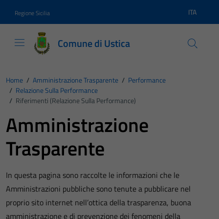
Vai ai contenuti
Vai al footer
ITA
Regione Sicilia
Lingua atti
Comune di Ustica
Home
/
Amministrazione Trasparente
/
Performance
/
Relazione Sulla Performance
/
Riferimenti (Relazione Sulla Performance)
Amministrazione
Trasparente
In questa pagina sono raccolte le informazioni che le
Amministrazioni pubbliche sono tenute a pubblicare nel
proprio sito internet nell’ottica della trasparenza, buona
amministrazione e di prevenzione dei fenomeni della