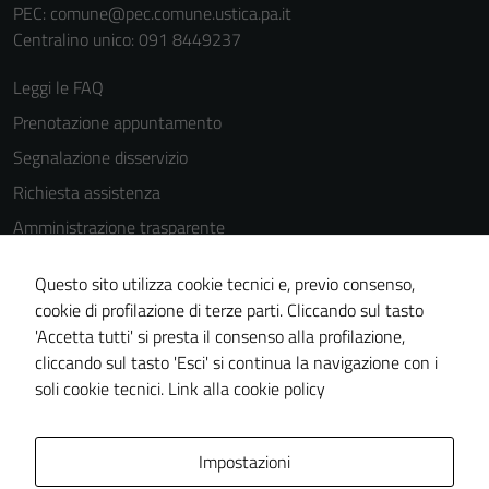
PEC:
comune@pec.comune.ustica.pa.it
Centralino unico: 091 8449237
Leggi le FAQ
Prenotazione appuntamento
Segnalazione disservizio
Richiesta assistenza
Amministrazione trasparente
Informativa privacy
Questo sito utilizza cookie tecnici e, previo consenso,
Cookie Policy
cookie di profilazione di terze parti. Cliccando sul tasto
Note legali
'Accetta tutti' si presta il consenso alla profilazione,
cliccando sul tasto 'Esci' si continua la navigazione con i
Dichiarazione di accessibilità
soli cookie tecnici.
Link alla cookie policy
Piano di miglioramento del sito
Impostazioni
Area Privata