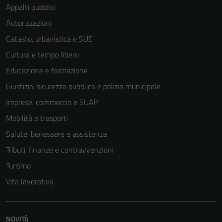
Appalti pubblici
Autorizzazioni
Catasto, urbanistica e SUE
Tecnici
Cultura e tempo libero
Questi cookie
sono necessari
Educazione e formazione
per il
Giustizia, sicurezza pubblica e polizia municipale
funzionamento
Imprese, commercio e SUAP
del sito e non
possono
Mobilità e trasporti
essere
Salute, benessere e assistenza
disabilitati.
Tributi, finanze e contravvenzioni
Questi cookie
non raccolgono
Turismo
informazioni
Vita lavorativa
personali.
NOVITÀ