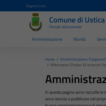
Vai ai contenuti
Vai al footer
Regione Sicilia
Comune di Ustica
Portale Istituzionale
Amministrazione
Novità
Servi
Home
/
Amministrazione Trasparent
/
Riferimenti (Titolari Di Incarichi 
Amministraz
In questa pagina sono raccolte le
sono tenute a pubblicare nel propri
buona amministrazione e di preve