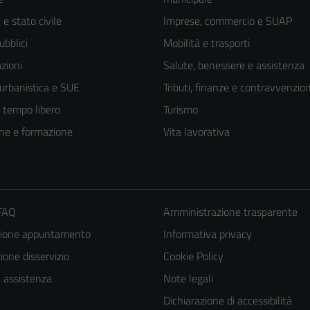
e stato civile
Imprese, commercio e SUAP
ubblici
Mobilità e trasporti
zioni
Salute, benessere e assistenza
 urbanistica e SUE
Tributi, finanze e contravvenzion
e tempo libero
Turismo
ne e formazione
Vita lavorativa
Tecnici
 FAQ
Amministrazione trasparente
Questi cookie
zione appuntamento
Informativa privacy
sono necessari
one disservizio
Cookie Policy
per il
a assistenza
Note legali
funzionamento
Dichiarazione di accessibilità
del sito e non