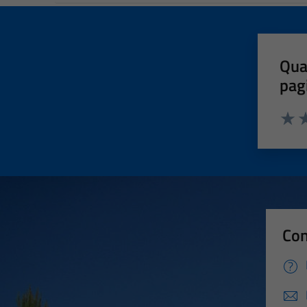
Qua
pag
Valut
Va
Con