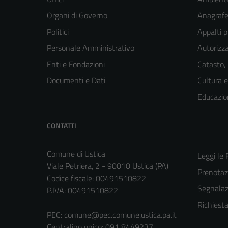
Organi di Governo
Anagrafe 
Politici
Appalti p
Personale Amministrativo
Autorizza
Enti e Fondazioni
Catasto,
Documenti e Dati
Cultura 
Educazio
CONTATTI
Comune di Ustica
Leggi le
Viale Petriera, 2 - 90010 Ustica (PA)
Prenota
Codice fiscale: 00491510822
Segnalazi
P.IVA: 00491510822
Richiest
PEC:
comune@pec.comune.ustica.pa.it
Centralino unico: 091 8449237