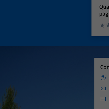
Qua
pag
Valut
Va
Con