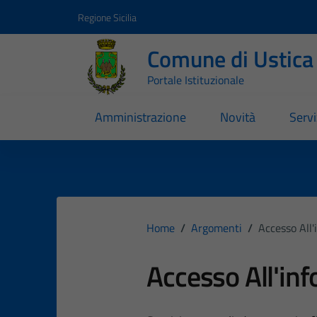
Vai ai contenuti
Vai al footer
Regione Sicilia
Comune di Ustica
Portale Istituzionale
Amministrazione
Novità
Servi
Home
/
Argomenti
/
Accesso All
Accesso All'in