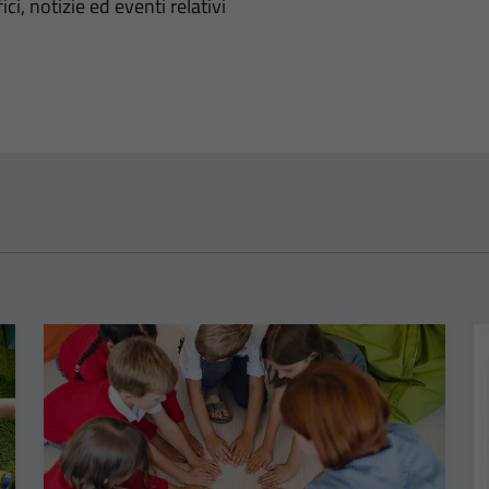
'argomento
ci, notizie ed eventi relativi