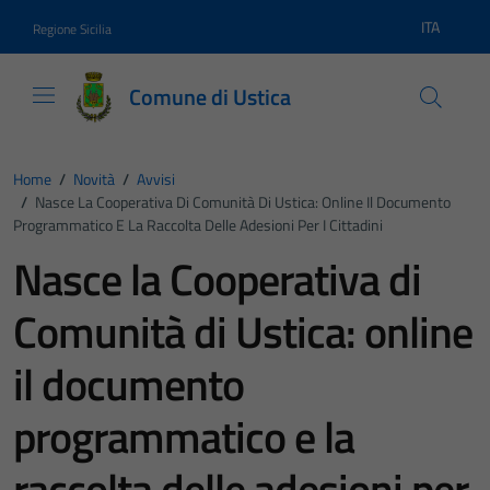
Vai ai contenuti
Vai al footer
ITA
Regione Sicilia
Lingua atti
Comune di Ustica
Home
/
Novità
/
Avvisi
/
Nasce La Cooperativa Di Comunità Di Ustica: Online Il Documento
Programmatico E La Raccolta Delle Adesioni Per I Cittadini
Nasce la Cooperativa di
Comunità di Ustica: online
il documento
programmatico e la
raccolta delle adesioni per