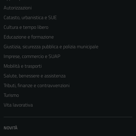
Autorizzazioni
Catasto, urbanistica e SUE
Tecnici
Cultura e tempo libero
Questi cookie
Educazione e formazione
sono necessari
per il
Giustizia, sicurezza pubblica e polizia municipale
funzionamento
Imprese, commercio e SUAP
del sito e non
Mobilità e trasporti
possono
essere
Salute, benessere e assistenza
disabilitati.
Tributi, finanze e contravvenzioni
Questi cookie
Turismo
non raccolgono
informazioni
Vita lavorativa
personali.
NOVITÀ