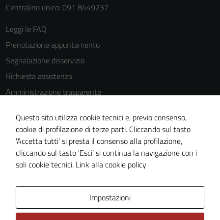
Centralino unico: 091 8449237
Leggi le FAQ
Prenotazione appuntamento
Segnalazione disservizio
Richiesta assistenza
Amministrazione trasparente
Informativa privacy
Questo sito utilizza cookie tecnici e, previo consenso,
Cookie Policy
cookie di profilazione di terze parti. Cliccando sul tasto
Note legali
'Accetta tutti' si presta il consenso alla profilazione,
cliccando sul tasto 'Esci' si continua la navigazione con i
Dichiarazione di accessibilità
soli cookie tecnici.
Link alla cookie policy
Piano di miglioramento del sito
Impostazioni
Area Privata