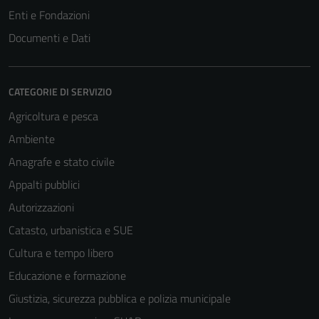
Enti e Fondazioni
Documenti e Dati
CATEGORIE DI SERVIZIO
Agricoltura e pesca
Ambiente
Tecnici
Anagrafe e stato civile
Questi cookie
sono necessari
Appalti pubblici
per il
Autorizzazioni
funzionamento
Catasto, urbanistica e SUE
del sito e non
possono
Cultura e tempo libero
essere
Educazione e formazione
disabilitati.
Giustizia, sicurezza pubblica e polizia municipale
Questi cookie