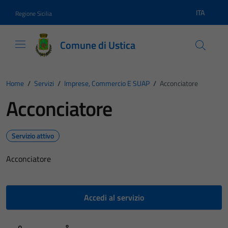
Vai ai contenuti
Vai al footer
ITA
Regione Sicilia
Lingua atti
Comune di Ustica
Home
/
Servizi
/
Imprese, Commercio E SUAP
/
Acconciatore
Acconciatore
Servizio attivo
Acconciatore
Accedi al servizio