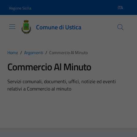
Vai ai contenuti
Vai al footer
ITA
Regione Sicilia
Lingua atti
Comune di Ustica
Home
/
Argomenti
/
Commercio Al Minuto
Commercio Al Minuto
Dettagli dell'argomento
Servizi comunali, documenti, uffici, notizie ed eventi
relativi a Commercio al minuto