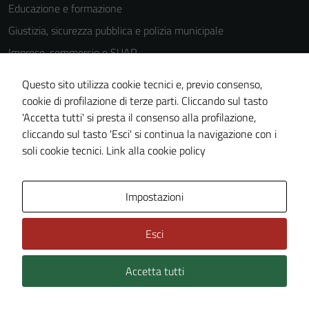
Educazione e formazione
Giustizia, sicurezza pubblica e polizia municipale
Imprese, commercio e SUAP
Mobilità e trasporti
Questo sito utilizza cookie tecnici e, previo consenso,
Salute, benessere e assistenza
cookie di profilazione di terze parti. Cliccando sul tasto
'Accetta tutti' si presta il consenso alla profilazione,
Tributi, finanze e contravvenzioni
cliccando sul tasto 'Esci' si continua la navigazione con i
Turismo
soli cookie tecnici.
Link alla cookie policy
Vita lavorativa
Impostazioni
NOVITÀ
Esci
Notizie
Comunicati
Accetta tutti
Avvisi