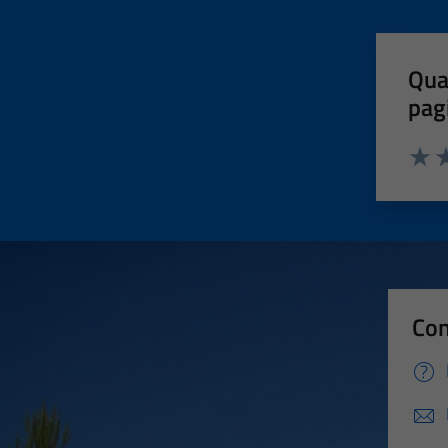
Qua
pag
Valut
Va
Con