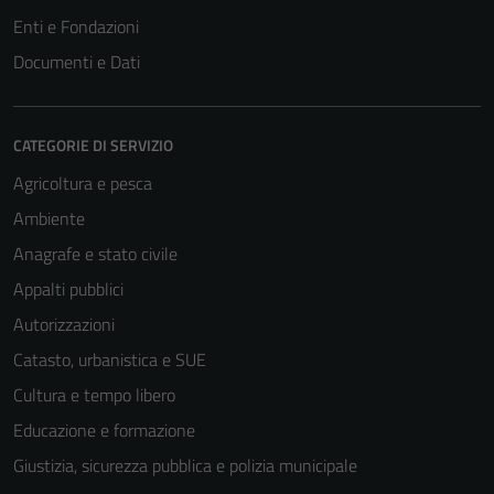
Questi cookie
Enti e Fondazioni
sono necessari
Documenti e Dati
per il
funzionamento
del sito e non
possono
CATEGORIE DI SERVIZIO
essere
Agricoltura e pesca
disabilitati.
Ambiente
Questi cookie
non raccolgono
Anagrafe e stato civile
informazioni
Appalti pubblici
personali.
Autorizzazioni
Catasto, urbanistica e SUE
Cultura e tempo libero
Educazione e formazione
Giustizia, sicurezza pubblica e polizia municipale