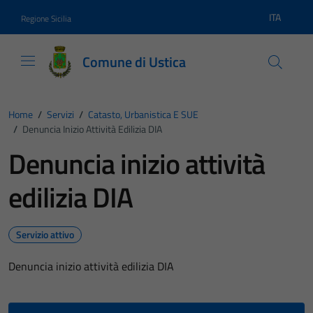
Vai ai contenuti
Vai al footer
ITA
Regione Sicilia
Lingua atti
Comune di Ustica
Home
/
Servizi
/
Catasto, Urbanistica E SUE
/
Denuncia Inizio Attività Edilizia DIA
Denuncia inizio attività
edilizia DIA
Servizio attivo
Denuncia inizio attività edilizia DIA