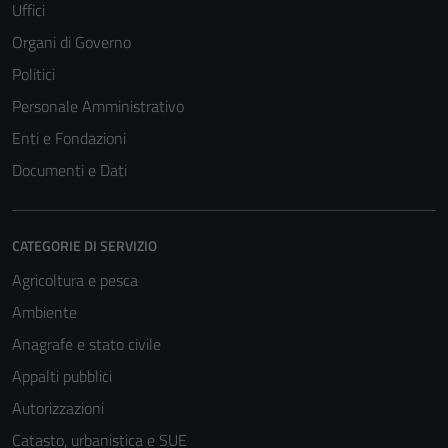
Uffici
Organi di Governo
Tecnici
Questi cookie
Politici
sono necessari
Personale Amministrativo
per il
Enti e Fondazioni
funzionamento
del sito e non
Documenti e Dati
possono
essere
disabilitati.
CATEGORIE DI SERVIZIO
Questi cookie
Agricoltura e pesca
non raccolgono
informazioni
Ambiente
personali.
Anagrafe e stato civile
Appalti pubblici
Autorizzazioni
Catasto, urbanistica e SUE