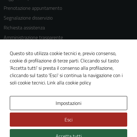
Prenotazione appuntamento
Segnalazione disservizio
Richiesta assistenza
Amministrazione trasparente
Informativa privacy
Questo sito utilizza cookie tecnici e, previo consenso,
Cookie Policy
cookie di profilazione di terze parti. Cliccando sul tasto
Note legali
'Accetta tutti' si presta il consenso alla profilazione,
cliccando sul tasto 'Esci' si continua la navigazione con i
Dichiarazione di accessibilità
soli cookie tecnici.
Link alla cookie policy
Piano di miglioramento del sito
Impostazioni
Area Privata
Esci
Accetta tutti