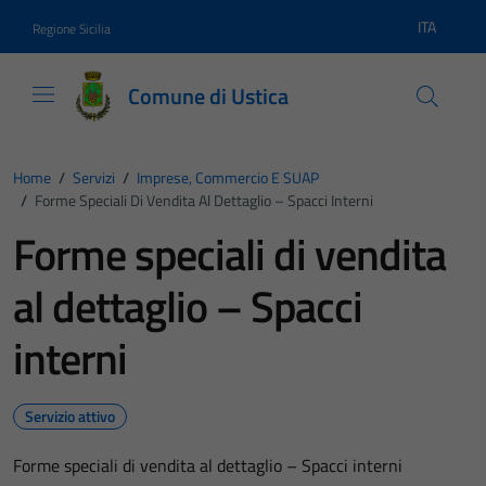
Vai ai contenuti
Vai al footer
ITA
Regione Sicilia
Lingua atti
Comune di Ustica
Home
/
Servizi
/
Imprese, Commercio E SUAP
/
Forme Speciali Di Vendita Al Dettaglio – Spacci Interni
Forme speciali di vendita
al dettaglio – Spacci
interni
Servizio attivo
Forme speciali di vendita al dettaglio – Spacci interni