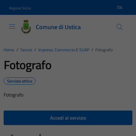
Vai ai contenuti
Vai al footer
ITA
Regione Sicilia
Lingua atti
Comune di Ustica
Home
/
Servizi
/
Imprese, Commercio E SUAP
/
Fotografo
Fotografo
Servizio attivo
Fotografo
Accedi al servizio