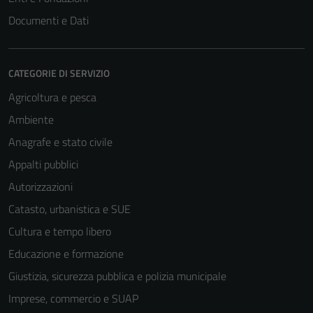
sono necessari
Documenti e Dati
per il
funzionamento
del sito e non
CATEGORIE DI SERVIZIO
possono
Agricoltura e pesca
essere
disabilitati.
Ambiente
Questi cookie
Anagrafe e stato civile
non raccolgono
Appalti pubblici
informazioni
personali.
Autorizzazioni
Catasto, urbanistica e SUE
Cultura e tempo libero
Educazione e formazione
Giustizia, sicurezza pubblica e polizia municipale
Imprese, commercio e SUAP