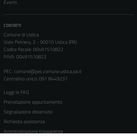
Eventi
CONTATTI
Comune di Ustica
Viale Petriera, 2 - 90010 Ustica (PA)
Codice fiscale: 00491510822
P.IVA: 00491510822
PEC:
comune@pec.comune.ustica.pa.it
Centralino unico: 091 8449237
Leggi le FAQ
Prenotazione appuntamento
Segnalazione disservizio
Richiesta assistenza
Amministrazione trasparente