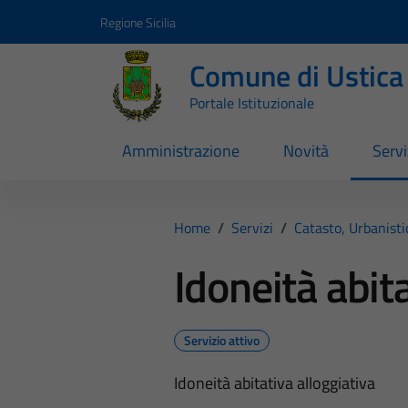
Vai ai contenuti
Vai al footer
Regione Sicilia
Comune di Ustica
Portale Istituzionale
Amministrazione
Novità
Servi
Home
/
Servizi
/
Catasto, Urbanist
Idoneità abita
Servizio attivo
Idoneità abitativa alloggiativa