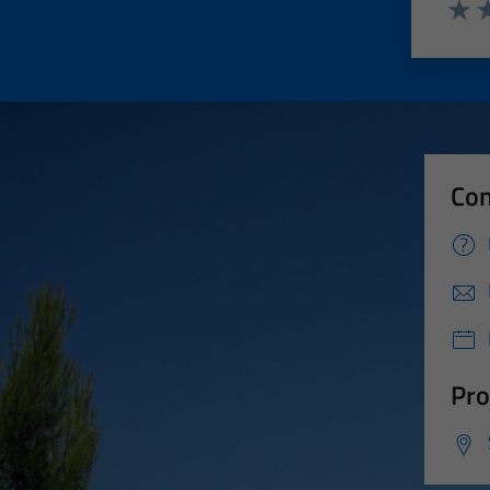
Valut
Va
Con
Pro