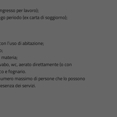
ingresso per lavoro);
go periodo (ex carta di soggiorno);
con l’uso di abitazione;
o;
n materia;
avabo, wc, aerato direttamente (o con
co e fognario.
 il numero massimo di persone che lo possono
resenza dei servizi.