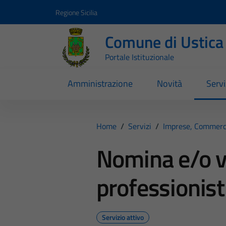
Vai ai contenuti
Vai al footer
Regione Sicilia
Comune di Ustica
Portale Istituzionale
Amministrazione
Novità
Servi
Home
/
Servizi
/
Imprese, Commerc
Nomina e/o v
professionist
Servizio attivo