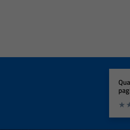
Qua
pag
Valut
Va