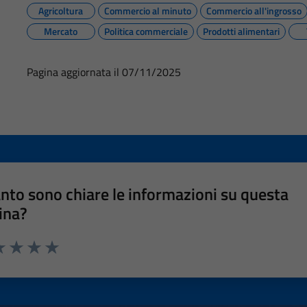
Agricoltura
Commercio al minuto
Commercio all'ingrosso
Mercato
Politica commerciale
Prodotti alimentari
Pagina aggiornata il 07/11/2025
nto sono chiare le informazioni su questa
ina?
a 1 stelle su 5
luta 2 stelle su 5
Valuta 3 stelle su 5
Valuta 4 stelle su 5
Valuta 5 stelle su 5