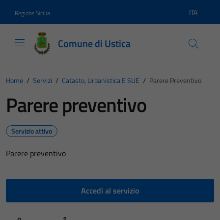
Vai ai contenuti
Vai al footer
ITA
Regione Sicilia
Lingua atti
Comune di Ustica
Home
/
Servizi
/
Catasto, Urbanistica E SUE
/
Parere Preventivo
Parere preventivo
Servizio attivo
Parere preventivo
Accedi al servizio