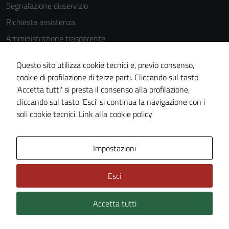
Segnalazione disservizio
Richiesta assistenza
Amministrazione trasparente
Informativa privacy
Questo sito utilizza cookie tecnici e, previo consenso,
Cookie Policy
cookie di profilazione di terze parti. Cliccando sul tasto
Note legali
'Accetta tutti' si presta il consenso alla profilazione,
cliccando sul tasto 'Esci' si continua la navigazione con i
Dichiarazione di accessibilità
soli cookie tecnici.
Link alla cookie policy
Piano di miglioramento del sito
Impostazioni
Area Privata
Esci
Accetta tutti