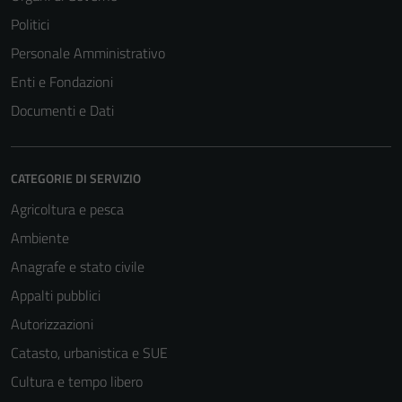
Politici
Personale Amministrativo
Enti e Fondazioni
Documenti e Dati
CATEGORIE DI SERVIZIO
Agricoltura e pesca
Tecnici
Ambiente
Questi cookie
sono necessari
Anagrafe e stato civile
per il
Appalti pubblici
funzionamento
Autorizzazioni
del sito e non
possono
Catasto, urbanistica e SUE
essere
Cultura e tempo libero
disabilitati.