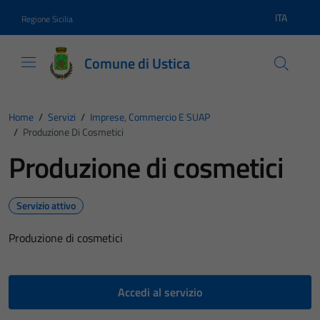
Vai ai contenuti
Vai al footer
ITA
Regione Sicilia
Lingua atti
Comune di Ustica
Home
/
Servizi
/
Imprese, Commercio E SUAP
/
Produzione Di Cosmetici
Produzione di cosmetici
Servizio attivo
Produzione di cosmetici
Accedi al servizio