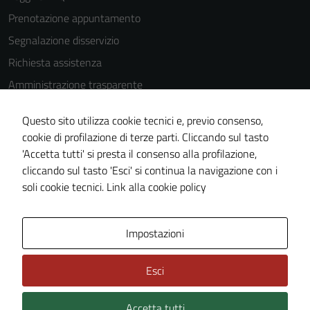
Prenotazione appuntamento
Segnalazione disservizio
Richiesta assistenza
Amministrazione trasparente
Informativa privacy
Questo sito utilizza cookie tecnici e, previo consenso,
Cookie Policy
cookie di profilazione di terze parti. Cliccando sul tasto
Note legali
'Accetta tutti' si presta il consenso alla profilazione,
cliccando sul tasto 'Esci' si continua la navigazione con i
Dichiarazione di accessibilità
soli cookie tecnici.
Link alla cookie policy
Piano di miglioramento del sito
Impostazioni
Area Privata
Esci
Accetta tutti