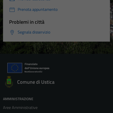
Prenota appuntamento
Problemi in città
Segnala disservizio
Tecnici
Questi cookie
sono necessari
Comune di Ustica
per il
funzionamento
del sito e non
AMMINISTRAZIONE
possono
Aree Amministrative
essere