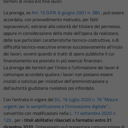
termini di inizio e/o fine lavori.
La proroga, ex
Art. 15 D.P.R. 6 giugno 2001 n. 380
, può essere
accordata, con provvedimento motivato, per fatti
sopravvenuti, estranei alla volontà del titolare del permesso,
oppure in considerazione della mole dell’opera da realizzare,
delle sue particolari caratteristiche tecnico-costruttive, o di
difficoltà tecnico-esecutive emerse successivamente all’inizio
dei lavori, ovvero quando si tratti di opere pubbliche il cui
finanziamento sia previsto in più esercizi finanziari.
La proroga dei termini per l’inizio e l’ultimazione dei lavori è
comunque accordata qualora i lavori non possano essere
iniziati o conclusi per iniziative dell’amministrazione o
dell’autorità giudiziaria rivelatesi poi infondate.
Con l’entrata in vigore del
D.L. 16 luglio 2020 n. 76 “Misure
urgenti per la semplificazione e l’innovazione digitale.”
,
convertito con modificazioni nella
L. 11 settembre 2020 n.
120
, per i
titoli abilitativi rilasciati o formatisi entro 31
dicembre 2020
, l’interessato può presentare comunicazione di