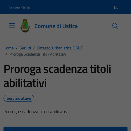
Vai ai contenuti
Vai al footer
ITA
Regione Sicilia
Lingua atti
Comune di Ustica
Home
/
Servizi
/
Catasto, Urbanistica E SUE
/
Proroga Scadenza Titoli Abilitativi
Proroga scadenza titoli
abilitativi
Servizio attivo
Proroga scadenza titoli abilitativi