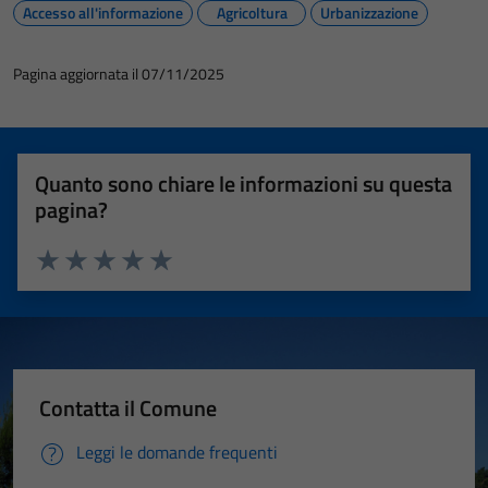
Accesso all'informazione
Agricoltura
Urbanizzazione
Tecnici
Pagina aggiornata il 07/11/2025
Questi cookie
sono necessari
per il
funzionamento
Quanto sono chiare le informazioni su questa
del sito e non
pagina?
possono
essere
disabilitati.
Valuta 1 stelle su 5
Valuta 2 stelle su 5
Valuta 3 stelle su 5
Valuta 4 stelle su 5
Valuta 5 stelle su 5
Questi cookie
non raccolgono
informazioni
personali.
Contatta il Comune
Leggi le domande frequenti