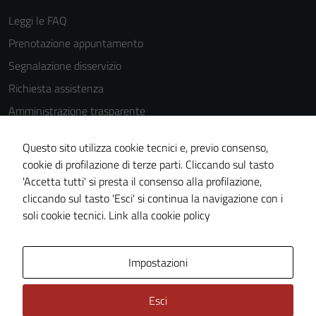
Leggi le FAQ
Prenotazione appuntamento
Segnalazione disservizio
Richiesta assistenza
Amministrazione trasparente
Informativa privacy
Questo sito utilizza cookie tecnici e, previo consenso,
Cookie Policy
cookie di profilazione di terze parti. Cliccando sul tasto
Note legali
'Accetta tutti' si presta il consenso alla profilazione,
cliccando sul tasto 'Esci' si continua la navigazione con i
Dichiarazione di accessibilità
soli cookie tecnici.
Link alla cookie policy
Piano di miglioramento del sito
Impostazioni
Area Privata
Esci