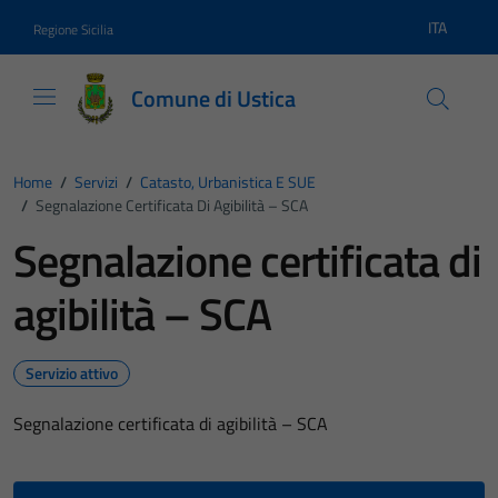
Vai ai contenuti
Vai al footer
ITA
Regione Sicilia
Lingua atti
Comune di Ustica
Home
/
Servizi
/
Catasto, Urbanistica E SUE
/
Segnalazione Certificata Di Agibilità – SCA
Segnalazione certificata di
agibilità – SCA
Servizio attivo
Segnalazione certificata di agibilità – SCA