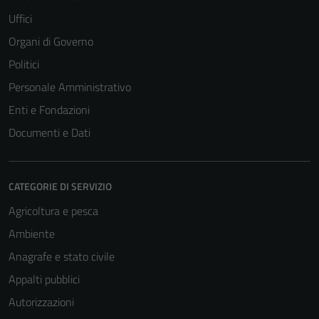
Uffici
Tecnici
Organi di Governo
Questi cookie
Politici
sono necessari
Personale Amministrativo
per il
funzionamento
Enti e Fondazioni
del sito e non
Documenti e Dati
possono
essere
disabilitati.
CATEGORIE DI SERVIZIO
Questi cookie
non raccolgono
Agricoltura e pesca
informazioni
Ambiente
personali.
Anagrafe e stato civile
Appalti pubblici
Autorizzazioni