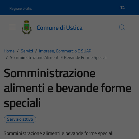
Vai ai contenuti
Vai al footer
ITA
Regione Sicilia
Lingua atti
Comune di Ustica
Home
/
Servizi
/
Imprese, Commercio E SUAP
/
Somministrazione Alimenti E Bevande Forme Speciali
Somministrazione
alimenti e bevande forme
speciali
Servizio attivo
Somministrazione alimenti e bevande forme speciali