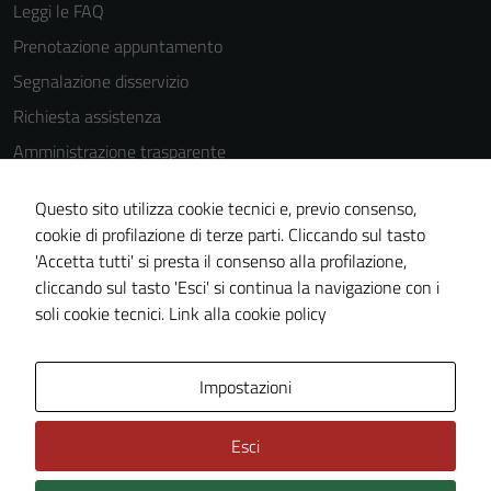
Leggi le FAQ
Prenotazione appuntamento
Segnalazione disservizio
Richiesta assistenza
Amministrazione trasparente
Informativa privacy
Questo sito utilizza cookie tecnici e, previo consenso,
Cookie Policy
cookie di profilazione di terze parti. Cliccando sul tasto
Note legali
'Accetta tutti' si presta il consenso alla profilazione,
cliccando sul tasto 'Esci' si continua la navigazione con i
Dichiarazione di accessibilità
soli cookie tecnici.
Link alla cookie policy
Piano di miglioramento del sito
Impostazioni
Area Privata
Esci