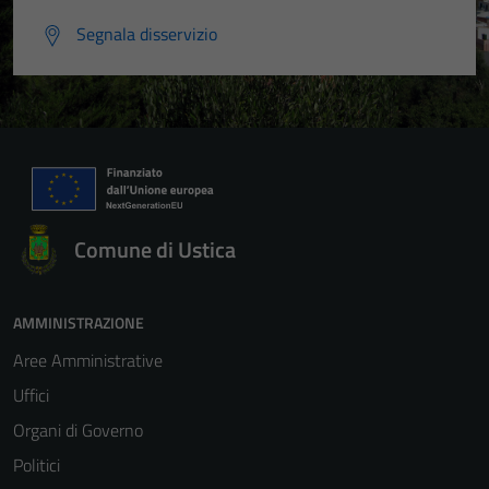
Segnala disservizio
Tecnici
Comune di Ustica
Questi cookie
sono necessari
per il
AMMINISTRAZIONE
funzionamento
Aree Amministrative
del sito e non
Uffici
possono
essere
Organi di Governo
disabilitati.
Politici
Questi cookie