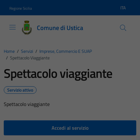
Vai ai contenuti
Vai al footer
ITA
Regione Sicilia
Lingua atti
Comune di Ustica
Home
/
Servizi
/
Imprese, Commercio E SUAP
/
Spettacolo Viaggiante
Spettacolo viaggiante
Servizio attivo
Spettacolo viaggiante
Accedi al servizio