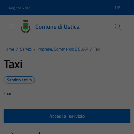
Vai ai contenuti
Vai al footer
ITA
Regione Sicilia
Lingua atti
Comune di Ustica
Home
/
Servizi
/
Imprese, Commercio E SUAP
/
Taxi
Taxi
Servizio attivo
Taxi
Accedi al servizio