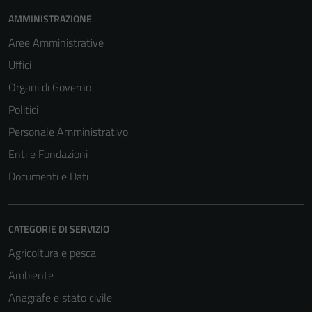
AMMINISTRAZIONE
Aree Amministrative
Tecnici
Uffici
Questi cookie
Organi di Governo
sono necessari
Politici
per il
funzionamento
Personale Amministrativo
del sito e non
Enti e Fondazioni
possono
Documenti e Dati
essere
disabilitati.
Questi cookie
non raccolgono
CATEGORIE DI SERVIZIO
informazioni
Agricoltura e pesca
personali.
Ambiente
Anagrafe e stato civile