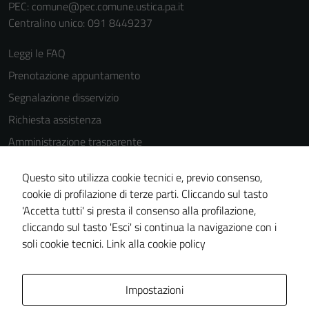
PEC:
comune@pec.comune.ustica.pa.it
Centralino unico: 091 8449237
Leggi le FAQ
Prenotazione appuntamento
Segnalazione disservizio
Richiesta assistenza
Amministrazione trasparente
Informativa privacy
Questo sito utilizza cookie tecnici e, previo consenso,
Cookie Policy
cookie di profilazione di terze parti. Cliccando sul tasto
Note legali
'Accetta tutti' si presta il consenso alla profilazione,
cliccando sul tasto 'Esci' si continua la navigazione con i
Dichiarazione di accessibilità
soli cookie tecnici.
Link alla cookie policy
Piano di miglioramento del sito
Impostazioni
Area Privata