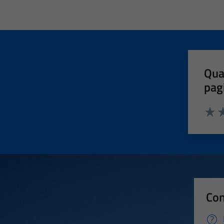
Qua
pag
Valut
Va
Con