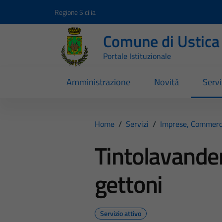
Vai ai contenuti
Vai al footer
Regione Sicilia
Comune di Ustica
Portale Istituzionale
Amministrazione
Novità
Servi
Home
/
Servizi
/
Imprese, Commerc
Tintolavander
gettoni
Servizio attivo