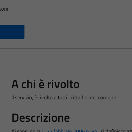
toni
A chi è rivolto
Il servizio, è rivolto a tutti i cittadini del comune
Descrizione
Ai sensi della
L. 22 febbraio 2006 n. 84
, si definisce
at