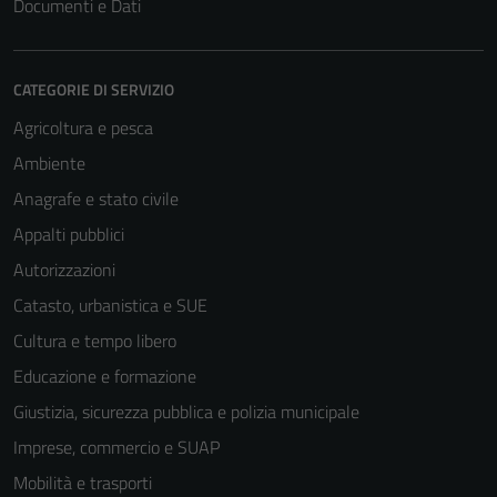
Documenti e Dati
CATEGORIE DI SERVIZIO
Agricoltura e pesca
Ambiente
Anagrafe e stato civile
Tecnici
Questi cookie
Appalti pubblici
sono necessari
Autorizzazioni
per il
Catasto, urbanistica e SUE
funzionamento
del sito e non
Cultura e tempo libero
possono
Educazione e formazione
essere
Giustizia, sicurezza pubblica e polizia municipale
disabilitati.
Questi cookie
Imprese, commercio e SUAP
non raccolgono
Mobilità e trasporti