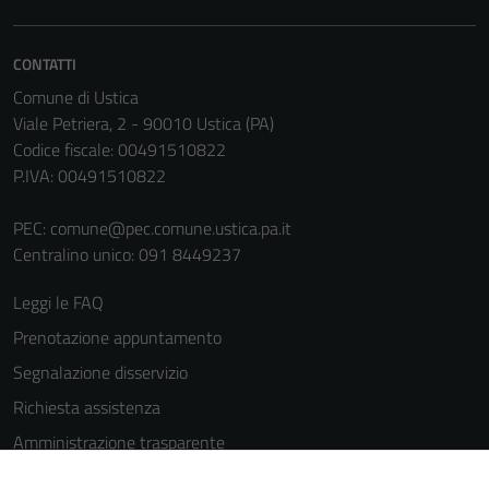
CONTATTI
Comune di Ustica
Viale Petriera, 2 - 90010 Ustica (PA)
Codice fiscale: 00491510822
P.IVA: 00491510822
PEC:
comune@pec.comune.ustica.pa.it
Centralino unico: 091 8449237
Leggi le FAQ
Prenotazione appuntamento
Segnalazione disservizio
Richiesta assistenza
Amministrazione trasparente
Informativa privacy