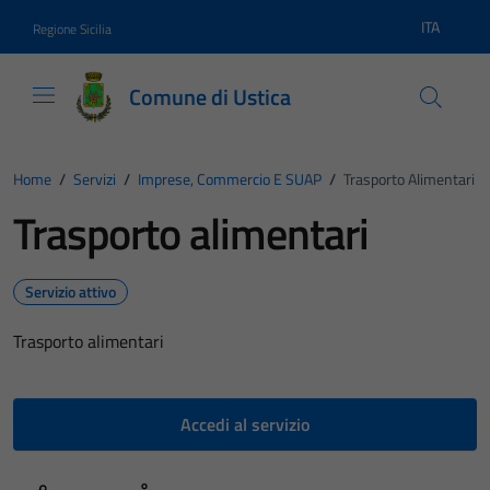
Vai ai contenuti
Vai al footer
ITA
Regione Sicilia
Lingua atti
Comune di Ustica
Home
/
Servizi
/
Imprese, Commercio E SUAP
/
Trasporto Alimentari
Trasporto alimentari
Servizio attivo
Trasporto alimentari
Accedi al servizio