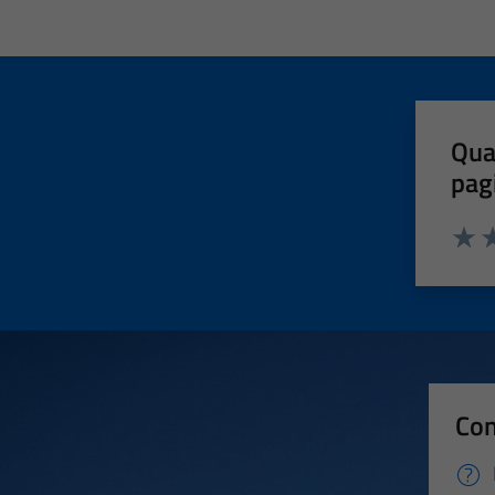
Qua
pag
Valut
Va
Con