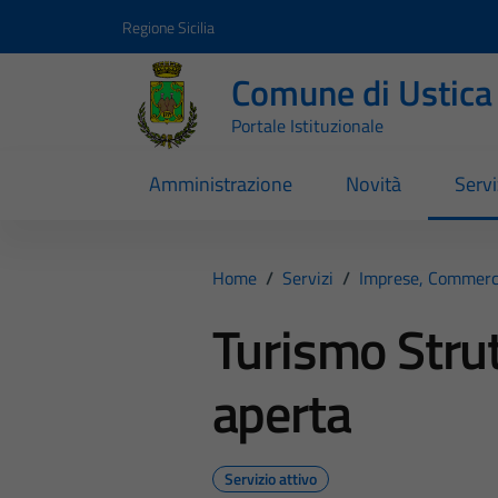
Vai ai contenuti
Vai al footer
Regione Sicilia
Comune di Ustica
Portale Istituzionale
Amministrazione
Novità
Servi
Home
/
Servizi
/
Imprese, Commerc
Turismo Strut
aperta
Servizio attivo