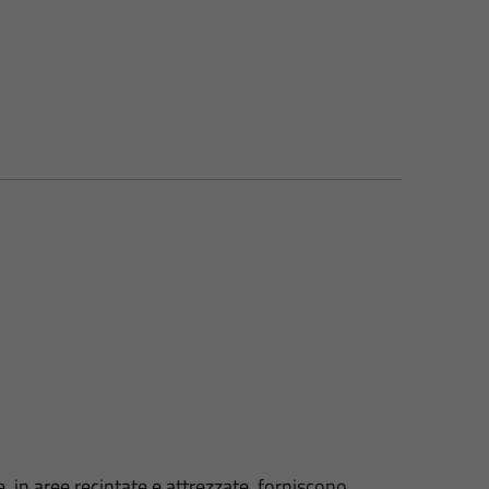
e, in aree recintate e attrezzate, forniscono