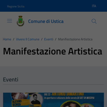
Vai ai contenuti
Vai al footer
ITA
Regione Sicilia
Lingua atti
Comune di Ustica
Home
/
Vivere Il Comune
/
Eventi
/
Manifestazione Artistica
Manifestazione Artistica
Eventi